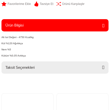
Tavsiye Et
Ürünü Karşılaştır
Ürün Bilgisi
Alt Isıl Değeri - 4750 Kcal/kg
Kül %120 Ağırlıkça
Nem %5
Kükürt %0,05 Aırlıkça
Taksit Seçenekleri