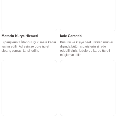
Motorlu Kurye Hizmeti
İade Garantisi
Siparişleriniz İstanbul içi 2 saate kadar
Kusurlu ve kişiye özel üretilen ürünler
teslim edilir. Adresinize göre ücret
dışında bütün siparişlerinizi iade
sipariş sonrası tahsil edilir.
edebilirsiniz. İadelerde kargo ücreti
müşteriye aittir.