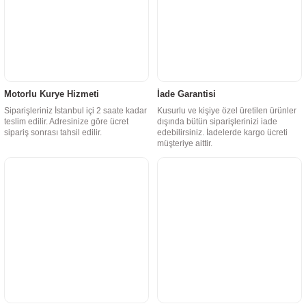
Motorlu Kurye Hizmeti
İade Garantisi
Siparişleriniz İstanbul içi 2 saate kadar
Kusurlu ve kişiye özel üretilen ürünler
teslim edilir. Adresinize göre ücret
dışında bütün siparişlerinizi iade
sipariş sonrası tahsil edilir.
edebilirsiniz. İadelerde kargo ücreti
müşteriye aittir.