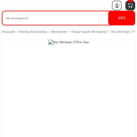
ARA
Anasayfa
Mobilya Ekipmanları
Menteşeler
Ahşap Kapak Menteşeleri
Boy Menteşe 175