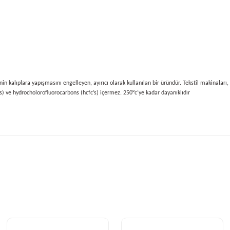
kalıplara yapışmasını engelleyen, ayırıcı olarak kullanılan bir üründür. Tekstil makinaları, ha
c’s) ve hydrocholorofluorocarbons (hcfc’s) içermez. 250°c’ye kadar dayanıklıdır