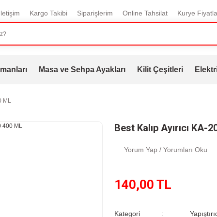
İletişim
Kargo Takibi
Siparişlerim
Online Tahsilat
Kurye Fiyatla
manları
Masa ve Sehpa Ayakları
Kilit Çeşitleri
Elektr
00 ML
Best Kalıp Ayırıcı KA-
Yorum Yap / Yorumları Oku
140,00 TL
Kategori
Yapıştırı