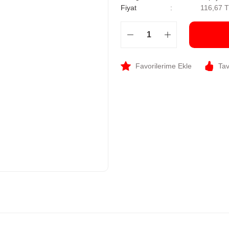
Fiyat
116,67 
Tav