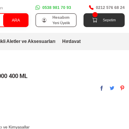
0538 981 70 93
0212 576 68 24
rı
Hesabım
ARA
Sepetim
Yeni Üyelik
ikli Aletler ve Aksesuarları
Hırdavat
2000 400 ML
cı ve Kimyasallar