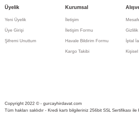
Üyelik
Kurumsal
Alışv
Yeni Üyelik
İletişim
Mesafe
Üye Girişi
İletişim Formu
Gizlili
Şifremi Unuttum
Havale Bildirim Formu
İptal İ
Kargo Takibi
Kişisel
Copyright 2022 © - gurcayhirdavat.com
Tüm hakları saklıdır - Kredi kartı bilgileriniz 256bit SSL Sertifikası il