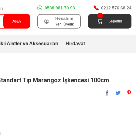
0538 981 70 93
0212 576 68 24
rı
Hesabım
ARA
Sepetim
Yeni Üyelik
ikli Aletler ve Aksesuarları
Hırdavat
tandart Tıp Marangoz İşkencesi 100cm
i