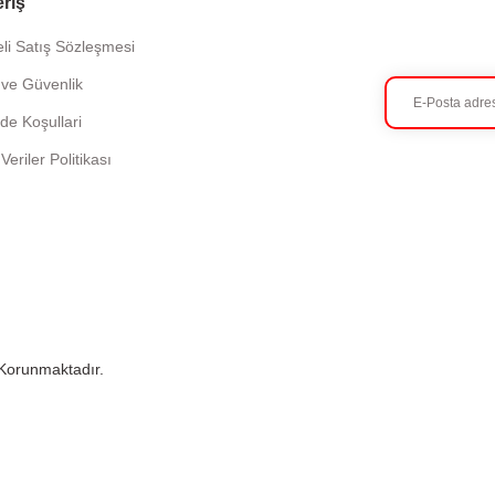
eriş
li Satış Sözleşmesi
k ve Güvenlik
ade Koşullari
 Veriler Politikası
e Korunmaktadır.