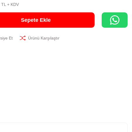
8 TL + KDV
Sepete Ekle
siye Et
Ürünü Karşılaştır