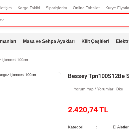
İletişim
Kargo Takibi
Siparişlerim
Online Tahsilat
Kurye Fiyatla
manları
Masa ve Sehpa Ayakları
Kilit Çeşitleri
Elektr
 İşkencesi 100cm
Bessey Tpn100S12Be S
Yorum Yap / Yorumları Oku
2.420,74 TL
Kategori
El Aletler