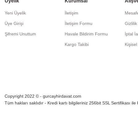
Üyelik
Kurumsal
Alışv
Yeni Üyelik
İletişim
Mesafe
Üye Girişi
İletişim Formu
Gizlili
Şifremi Unuttum
Havale Bildirim Formu
İptal İ
Kargo Takibi
Kişisel
Copyright 2022 © - gurcayhirdavat.com
Tüm hakları saklıdır - Kredi kartı bilgileriniz 256bit SSL Sertifikası il