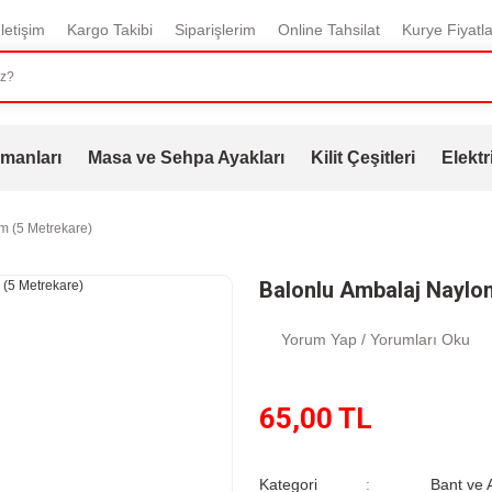
İletişim
Kargo Takibi
Siparişlerim
Online Tahsilat
Kurye Fiyatla
manları
Masa ve Sehpa Ayakları
Kilit Çeşitleri
Elektr
m (5 Metrekare)
Balonlu Ambalaj Naylo
Yorum Yap / Yorumları Oku
65,00 TL
Kategori
Bant ve 