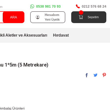
0538 981 70 93
0212 576 68 24
rı
Hesabım
ARA
Sepetim
Yeni Üyelik
ikli Aletler ve Aksesuarları
Hırdavat
nu 1*5m (5 Metrekare)
Ambalaj Ürünleri