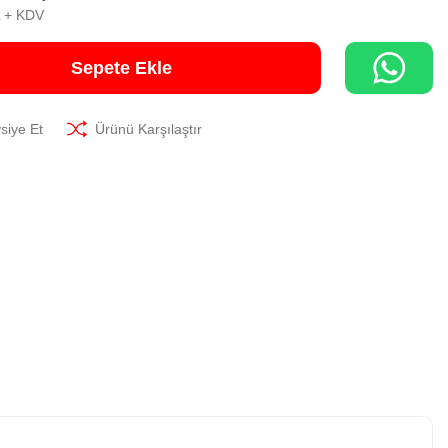
L + KDV
Sepete Ekle
siye Et
Ürünü Karşılaştır