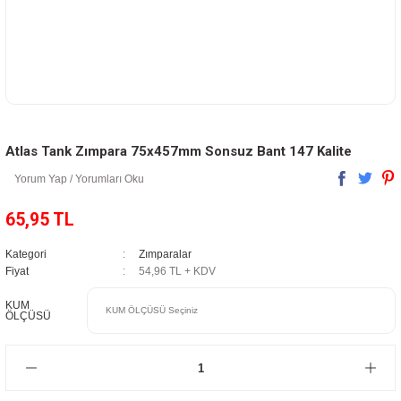
Atlas Tank Zımpara 75x457mm Sonsuz Bant 147 Kalite
Yorum Yap / Yorumları Oku
65,95 TL
Kategori
Zımparalar
Fiyat
54,96 TL + KDV
KUM
ÖLÇÜSÜ