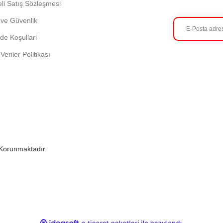
li Satış Sözleşmesi
k ve Güvenlik
ade Koşullari
 Veriler Politikası
e Korunmaktadır.
ile
ideasoft