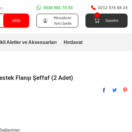
0538 981 70 93
0212 576 68 24
rı
Hesabım
ARA
Sepetim
Yeni Üyelik
ikli Aletler ve Aksesuarları
Hırdavat
stek Flanşı Şeffaf (2 Adet)
ağlantıları