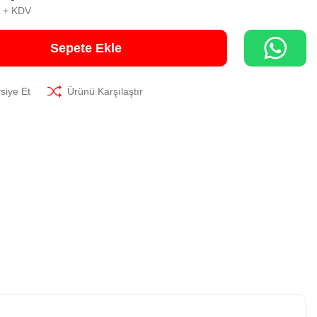
L + KDV
Sepete Ekle
siye Et
Ürünü Karşılaştır