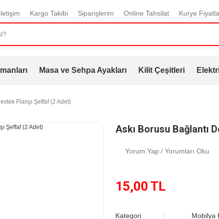
İletişim
Kargo Takibi
Siparişlerim
Online Tahsilat
Kurye Fiyatla
manları
Masa ve Sehpa Ayakları
Kilit Çeşitleri
Elektr
stek Flanşı Şeffaf (2 Adet)
Askı Borusu Bağlantı De
Yorum Yap / Yorumları Oku
15,00 TL
Kategori
Mobilya B