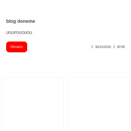
blog deneme
IJOIJPOIJOIJOIJ
Devamı
30/12/2018
00:55